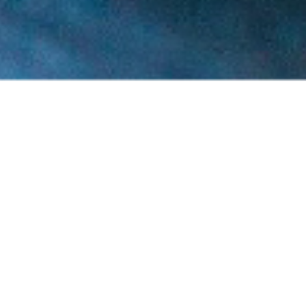
ande
t goûteux par la chef exécutive
Érables Relais & Châteaux) que
as plus simples aux mets plus