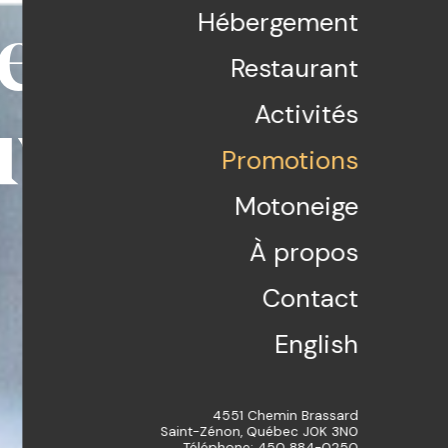
Hébergement
es saveurs 
Restaurant
Activités
vrent l'app
Promotions
Motoneige
À propos
Contact
English
4551 Chemin Brassard
Saint-Zénon, Québec J0K 3N0
Téléphone: 450 884-0250