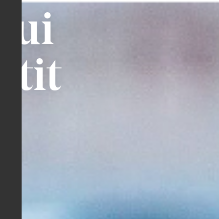
qui
étit