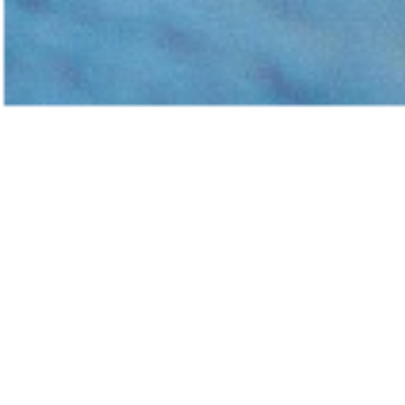
Le 
À même l’Auberge la Glacière, 
Gaétane Pelletier. Ayant trava
des casse-croûtes, son mari 