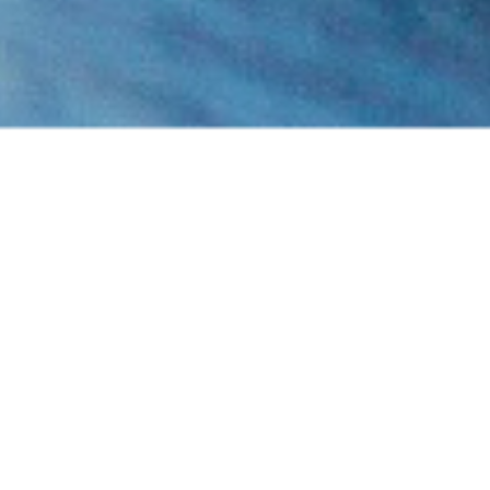
restaurant la Marmite gourm
est fermé pour l'été.
sa cuisine est préparée soigneusement avec des aliments frais e
illé autant pour des restaurants élogieux québécois (Manoir des 
et elle vous proposent un menu varié pour plaire à tous, des rep
recherchés. Ici, la qualité et la quantité sont enfin réunies.